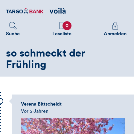
Direktlink
zum
Inhalt
Favoriten
Melden
0
Sie
Suche
Leseliste
Anmelden
sich
an
so schmeckt der
um
zusätzliche
Frühling
Informatione
zu
sehen
Verena Bittscheidt
Vor 5 Jahren