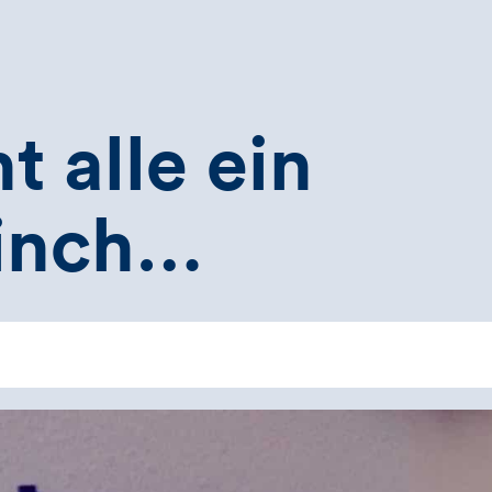
t alle ein
rinch…