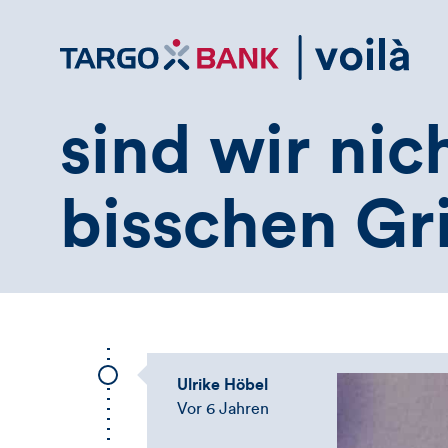
Direktlink
zum
Inhalt
sind wir nich
bisschen G
Ulrike Höbel
Vor 6 Jahren