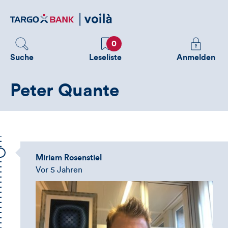
Direktlink
zum
Inhalt
Favoriten
Melden
0
Sie
Suche
Leseliste
Anmelden
sich
an
Peter Quante
um
zusätzliche
Informatione
zu
sehen
Miriam Rosenstiel
Vor 5 Jahren