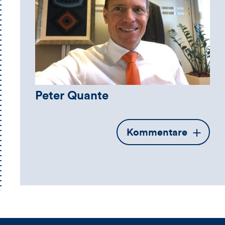
Peter Quante
Öffnet
Kommentare
die
Kommentarbox