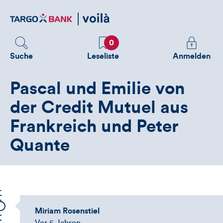
Direktlink
zum
Inhalt
Favoriten
Melden
0
Sie
Suche
Leseliste
Anmelden
sich
an
Pascal und Emilie von
um
zusätzliche
der Credit Mutuel aus
Informatione
Frankreich und Peter
zu
sehen
Quante
Miriam Rosenstiel
Vor 5 Jahren