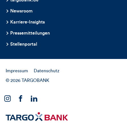
Newsroom
Karriere-Insights
Pressemitteilungen
Stellenportal
Impressum
Datenschutz
© 2026 TARGOBANK
Link
Link
Link
zu
zu
zu
unserem
unserem
unserem
Instagram
Facebook
Linkedin