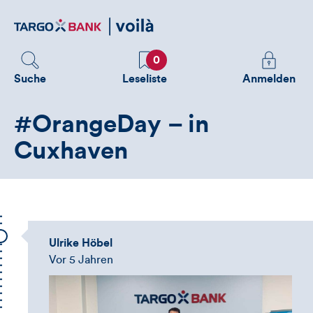
Direktlink
zum
Inhalt
Favoriten
Melden
0
Sie
Suche
Leseliste
Anmelden
sich
an
#OrangeDay – in
um
zusätzliche
Cuxhaven
Informatione
zu
sehen
Ulrike Höbel
Vor 5 Jahren