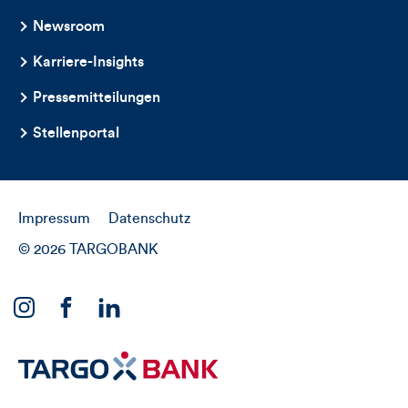
Newsroom
Karriere-Insights
Pressemitteilungen
Stellenportal
Impressum
Datenschutz
© 2026 TARGOBANK
Link
Link
Link
zu
zu
zu
unserem
unserem
unserem
Instagram
Facebook
Linkedin