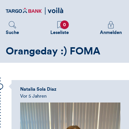
Direktlink
zum
Inhalt
Favoriten
Melden
0
Sie
Suche
Leseliste
Anmelden
sich
an
Orangeday :) FOMA
um
zusätzliche
Informatione
zu
sehen
Natalia Sola Diaz
Vor 5 Jahren