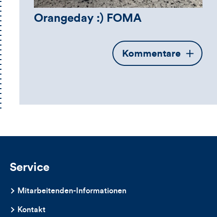
Orangeday :) FOMA
Öffnet
Kommentare
die
Kommentarbox
Service
Mitarbeitenden-Informationen
Kontakt