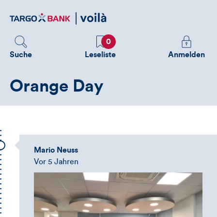
Direktlink
zum
Inhalt
Favoriten
Melden
0
Sie
Suche
Leseliste
Anmelden
sich
an
Orange Day
um
zusätzliche
Informatione
zu
sehen
Mario Neuss
Vor 5 Jahren