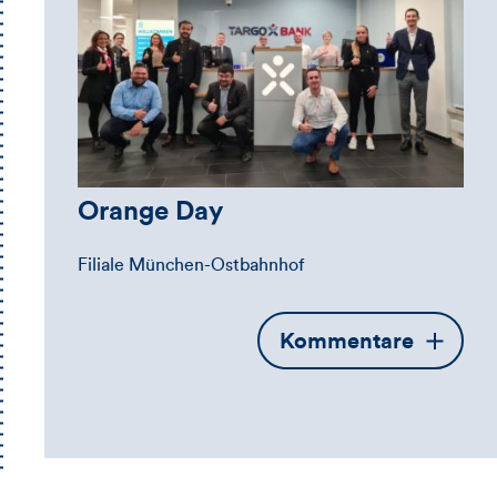
Orange Day
Filiale München-Ostbahnhof
Öffnet
Kommentare
die
Kommentarbox