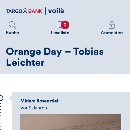
Direktlink
zum
Inhalt
Favoriten
Melden
0
Sie
Suche
Leseliste
Anmelden
sich
an
Orange Day – Tobias
um
zusätzliche
Leichter
Informatione
zu
sehen
Miriam Rosenstiel
Vor 5 Jahren