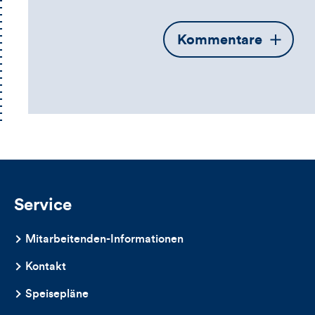
Öffnet
Kommentare
die
Kommentarbox
Service
Mitarbeitenden-Informationen
Kontakt
Speisepläne