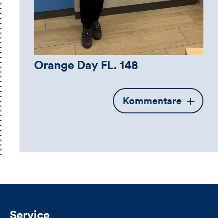
Orange Day FL. 148
Öffnet
Kommentare
die
Kommentarbox
Service