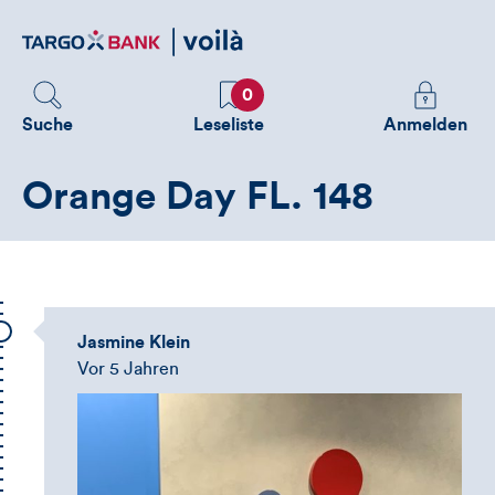
Direktlink
zum
Inhalt
Favoriten
Melden
0
Sie
Suche
Leseliste
Anmelden
sich
an
Orange Day FL. 148
um
zusätzliche
Informatione
zu
sehen
Jasmine Klein
Vor 5 Jahren