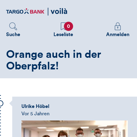
Direktlink
zum
Inhalt
Favoriten
Melden
0
Sie
Suche
Leseliste
Anmelden
sich
an
Orange auch in der
um
zusätzliche
Oberpfalz!
Informatione
zu
sehen
Ulrike Höbel
Vor 5 Jahren