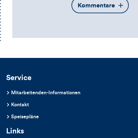
Öffnet
Kommentare
die
Kommentarbox
Service
Mitarbeitenden-Informationen
Kontakt
Speisepläne
Links