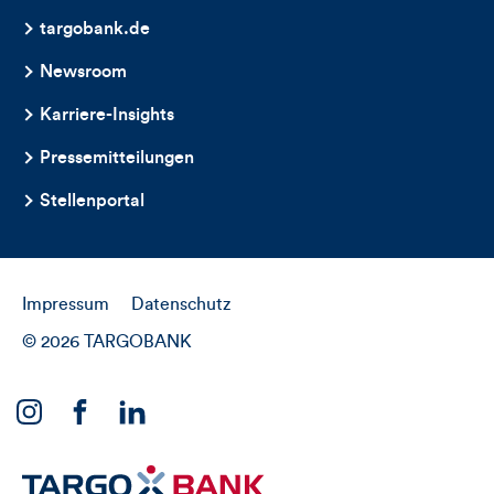
targobank.de
Newsroom
Karriere-Insights
Pressemitteilungen
Stellenportal
Impressum
Datenschutz
© 2026 TARGOBANK
Link
Link
Link
zu
zu
zu
unserem
unserem
unserem