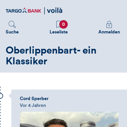
Direktlink
zum
Inhalt
Favoriten
Melden
0
Sie
Suche
Leseliste
Anmelden
sich
an
Oberlippenbart- ein
um
zusätzliche
Klassiker
Informatione
zu
sehen
Cord Sperber
Vor 4 Jahren