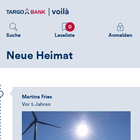
Direktlink
zum
Inhalt
Favoriten
Melden
0
Sie
Suche
Leseliste
Anmelden
sich
an
Neue Heimat
um
zusätzliche
Informatione
zu
sehen
Martina Fries
Vor 5 Jahren