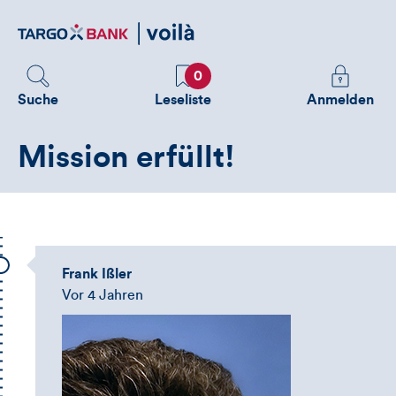
Direktlink
zum
Inhalt
Favoriten
Melden
0
Sie
Suche
Leseliste
Anmelden
sich
an
Mission erfüllt!
um
zusätzliche
Informatione
zu
sehen
Frank Ißler
Vor 4 Jahren