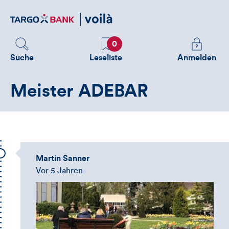
Direktlink
zum
Inhalt
Favoriten
Melden
0
Sie
Suche
Leseliste
Anmelden
sich
an
Meister ADEBAR
um
zusätzliche
Informatione
zu
sehen
Martin Sanner
Vor 5 Jahren