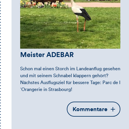
Meister ADEBAR
Schon mal einen Storch im Landeanflug gesehen
und mit seinem Schnabel klappern gehört?
Nächstes Ausflugsziel für bessere Tage: Parc de l
´Orangerie in Strasbourg!
Öffnet
Kommentare
die
Kommentarbox