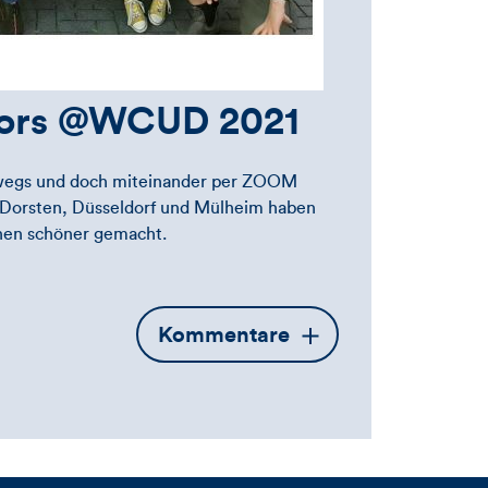
ctors @WCUD 2021
erwegs und doch miteinander per ZOOM
 Dorsten, Düsseldorf und Mülheim haben
chen schöner gemacht.
Öffnet
Kommentare
die
Kommentarbox