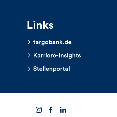
Links
targobank.de
Karriere-Insights
Stellenportal
Link
Link
Link