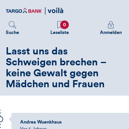
Direktlink
zum
Inhalt
Favoriten
Melden
0
Sie
Suche
Leseliste
Anmelden
sich
an
Lasst uns das
um
zusätzliche
Schweigen brechen –
Informatione
keine Gewalt gegen
zu
sehen
Mädchen und Frauen
Andrea Wuenkhaus
Vor 5 Jahren