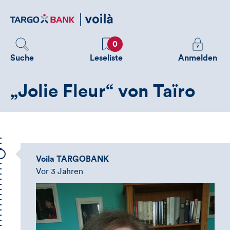
Direktlink
zum
Inhalt
Favoriten
Melden
0
Sie
Suche
Leseliste
Anmelden
sich
an
„Jolie Fleur“ von Taïro
um
zusätzliche
Informatione
zu
sehen
Voila TARGOBANK
Vor 3 Jahren