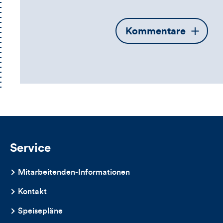
Öffnet
Kommentare
die
Kommentarbox
Service
Mitarbeitenden-Informationen
Kontakt
Speisepläne