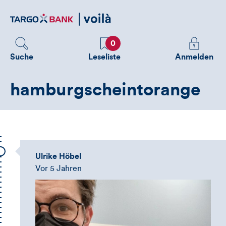
Direktlink
zum
Inhalt
Favoriten
Melden
0
Sie
Suche
Leseliste
Anmelden
sich
an
hamburgscheintorange
um
zusätzliche
Informatione
zu
sehen
Ulrike Höbel
Vor 5 Jahren