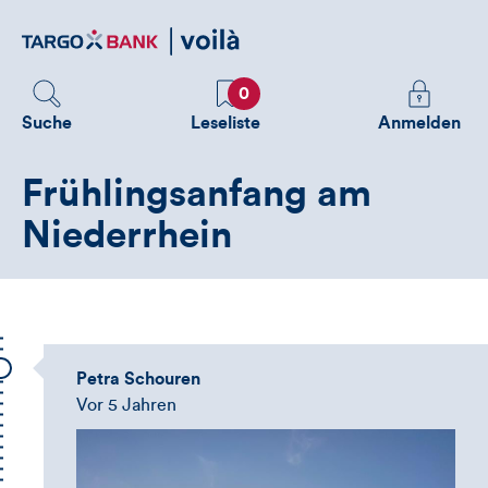
Direktlink
zum
Inhalt
Favoriten
Melden
0
Sie
Suche
Leseliste
Anmelden
sich
an
Frühlingsanfang am
um
zusätzliche
Niederrhein
Informatione
zu
sehen
Petra Schouren
Vor 5 Jahren