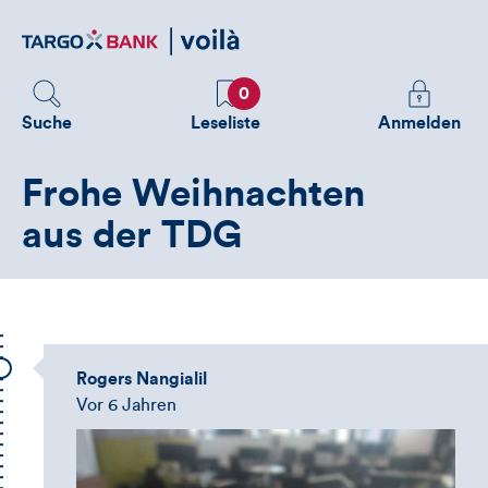
Direktlink
zum
Inhalt
Favoriten
Melden
0
Sie
Suche
Leseliste
Anmelden
sich
an
Frohe Weihnachten
um
zusätzliche
aus der TDG
Informatione
zu
sehen
Rogers Nangialil
Vor 6 Jahren