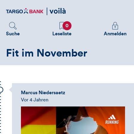
Direktlink
zum
Inhalt
Favoriten
Melden
0
Sie
Suche
Leseliste
Anmelden
sich
an
Fit im November
um
zusätzliche
Informatione
zu
sehen
Marcus Niedersaetz
Vor 4 Jahren