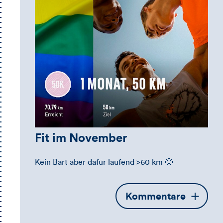
Fit im November
Kein Bart aber dafür laufend >60 km 🙂
Öffnet
Kommentare
die