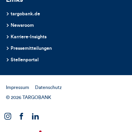
targobank.de
Newsroom
Karriere-Insights
Pressemitteilungen
Stellenportal
Impressum
Datenschutz
© 2026 TARGOBANK
Link
Link
Link
zu
zu
zu