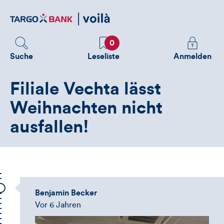
Direktlink
zum
Inhalt
Favoriten
Melden
0
Sie
Suche
Leseliste
Anmelden
sich
an
Filiale Vechta lässt
um
zusätzliche
Weihnachten nicht
Informatione
ausfallen!
zu
sehen
Benjamin Becker
Vor 6 Jahren