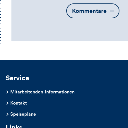
Öffnet
Kommentare
die
Kommentarbox
Service
Mitarbeitenden-Informationen
Kontakt
Speisepläne
Links