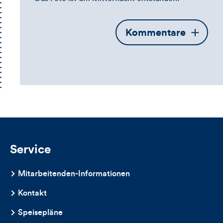
Öffnet
Kommentare
die
Kommentarbox
Service
Mitarbeitenden-Informationen
Kontakt
Speisepläne