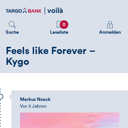
Direktlink
zum
Inhalt
Favoriten
Melden
0
Sie
Suche
Leseliste
Anmelden
sich
an
Feels like Forever –
um
zusätzliche
Kygo
Informatione
zu
sehen
Markus Noack
Vor 3 Jahren