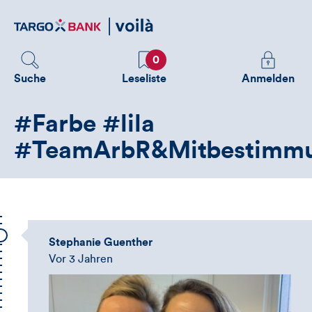
Direktlink
zum
Inhalt
Favoriten
Melden
0
Sie
Suche
Leseliste
Anmelden
sich
an
#Farbe #lila
um
zusätzliche
#TeamArbR&Mitbestimm
Informatione
zu
sehen
Stephanie Guenther
Vor 3 Jahren