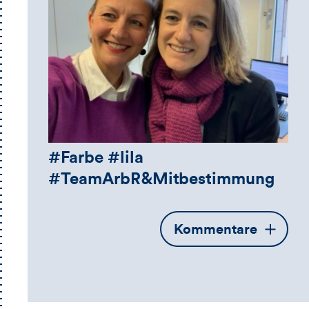
#Farbe #lila
#TeamArbR&Mitbestimmung
Öffnet
Kommentare
die
Kommentarbox