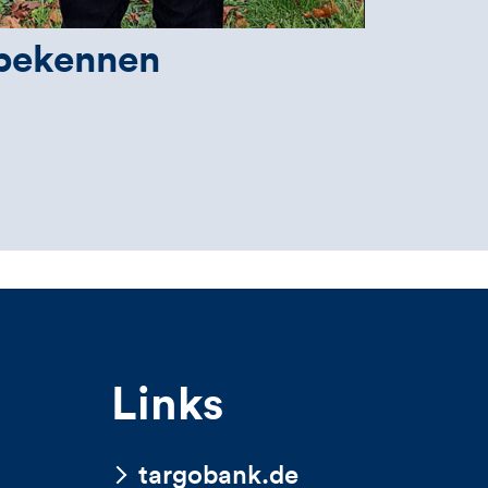
bekennen
Links
targobank.de