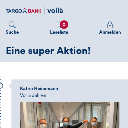
Direktlink
zum
Inhalt
Favoriten
Melden
0
Sie
Suche
Leseliste
Anmelden
sich
an
Eine super Aktion!
um
zusätzliche
Informatione
zu
sehen
Katrin Heinemann
Vor 5 Jahren