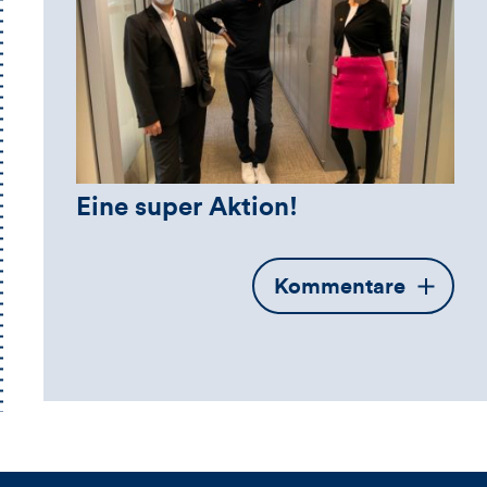
Eine super Aktion!
Öffnet
Kommentare
die
Kommentarbox