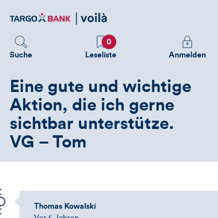
Direktlink
zum
Inhalt
Favoriten
Melden
0
Sie
Suche
Leseliste
Anmelden
sich
an
Eine gute und wichtige
um
zusätzliche
Aktion, die ich gerne
Informatione
sichtbar unterstütze.
zu
sehen
VG – Tom
Thomas Kowalski
Vor 5 Jahren