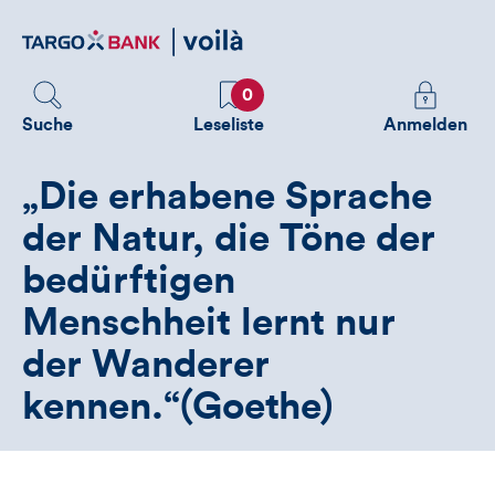
Direktlink
zum
Inhalt
Favoriten
Melden
0
Sie
Suche
Leseliste
Anmelden
sich
an
„Die erhabene Sprache
um
zusätzliche
der Natur, die Töne der
Informatione
bedürftigen
zu
sehen
Menschheit lernt nur
der Wanderer
kennen.“(Goethe)