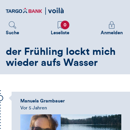
Direktlink
zum
Inhalt
Favoriten
Melden
0
Sie
Suche
Leseliste
Anmelden
sich
an
der Frühling lockt mich
um
zusätzliche
wieder aufs Wasser
Informatione
zu
sehen
Manuela Grambauer
Vor 5 Jahren