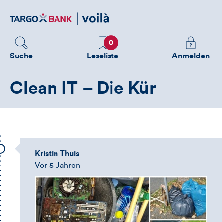
Direktlink
zum
Inhalt
Favoriten
Melden
0
Sie
Suche
Leseliste
Anmelden
sich
an
Clean IT – Die Kür
um
zusätzliche
Informatione
zu
sehen
Kristin Thuis
Vor 5 Jahren