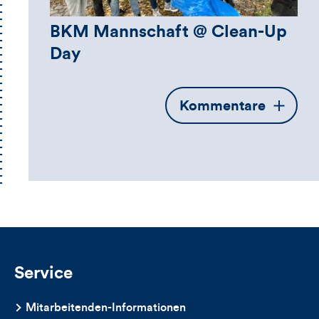
BKM Mannschaft @ Clean-Up
Day
Öffnet
Kommentare
die
Kommentarbox
Service
Mitarbeitenden-Informationen