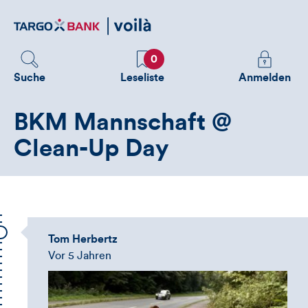
Direktlink
zum
Inhalt
Favoriten
Melden
0
Sie
Suche
Leseliste
Anmelden
sich
an
BKM Mannschaft @
um
zusätzliche
Clean-Up Day
Informatione
zu
sehen
Tom Herbertz
Vor 5 Jahren