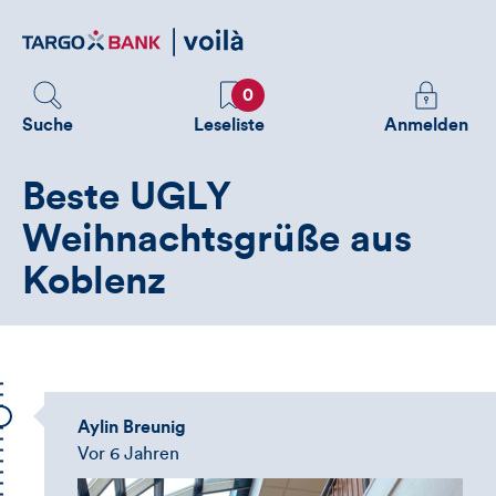
Direktlink
zum
Inhalt
Favoriten
Melden
0
Sie
Suche
Leseliste
Anmelden
sich
an
Beste UGLY
um
zusätzliche
Weihnachtsgrüße aus
Informatione
Koblenz
zu
sehen
Aylin Breunig
Vor 6 Jahren