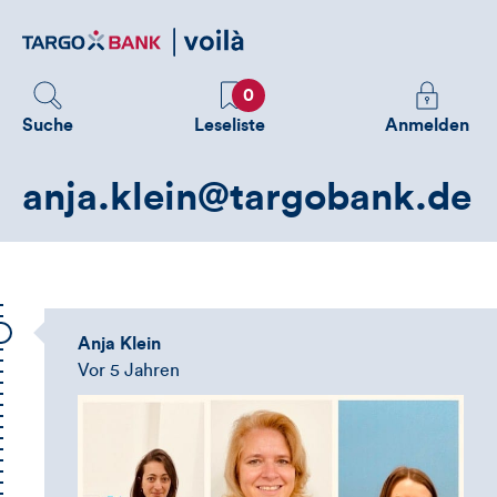
Direktlink
zum
Inhalt
Favoriten
Melden
0
Sie
Suche
Leseliste
Anmelden
sich
an
anja.klein@targobank.de
um
zusätzliche
Informatione
zu
sehen
Anja Klein
Vor 5 Jahren