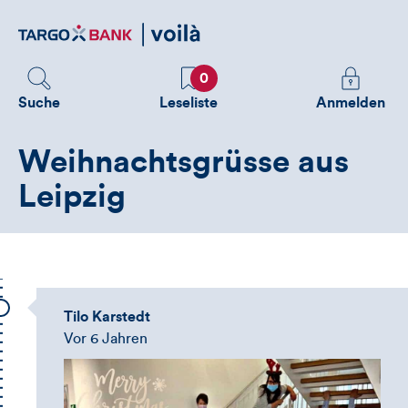
Direktlink
zum
Inhalt
Favoriten
Melden
0
Sie
Suche
Leseliste
Anmelden
sich
an
Weihnachtsgrüsse aus
um
zusätzliche
Leipzig
Informatione
zu
sehen
Tilo Karstedt
Vor 6 Jahren