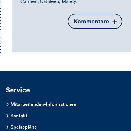
Carmen, Kathleen, Mandy.
Öffnet
Kommentare
die
Kommentarbox
Service
Mitarbeitenden-Informationen
Kontakt
Speisepläne