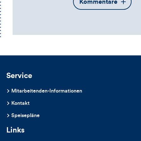
Öffnet
Kommentare
die
Kommentarbox
Service
Mitarbeitenden-Informationen
Kontakt
Speisepläne
Links