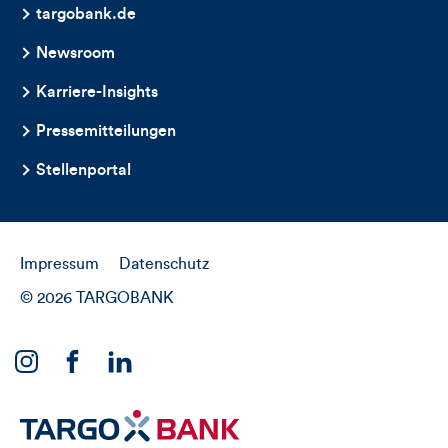
targobank.de
Newsroom
Karriere-Insights
Pressemitteilungen
Stellenportal
Impressum
Datenschutz
© 2026 TARGOBANK
Link
Link
Link
zu
zu
zu
unserem
unserem
unserem