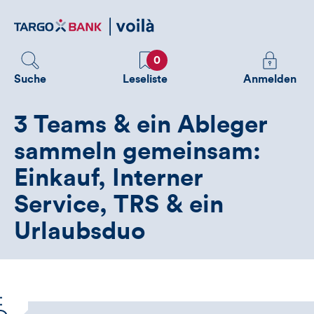
Direktlink
zum
Inhalt
Favoriten
Melden
0
Sie
Suche
Leseliste
Anmelden
sich
an
3 Teams & ein Ableger
um
zusätzliche
sammeln gemeinsam:
Informatione
Einkauf, Interner
zu
sehen
Service, TRS & ein
Urlaubsduo