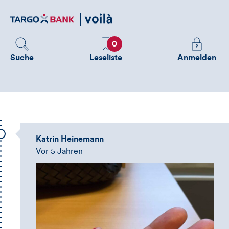
Direktlink
zum
Inhalt
Favoriten
Melden
0
Sie
Suche
Leseliste
Anmelden
sich
an
um
zusätzliche
Informatione
zu
Katrin Heinemann
sehen
Vor 5 Jahren