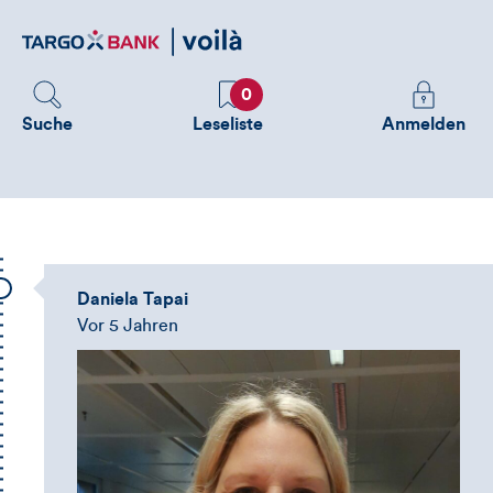
Direktlink
zum
Inhalt
Favoriten
Melden
0
Sie
Suche
Leseliste
Anmelden
sich
an
um
zusätzliche
Informatione
zu
Daniela Tapai
sehen
Vor 5 Jahren