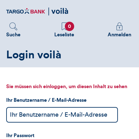
Direktlink
zum
Inhalt
Favoriten
Melden
0
Sie
Suche
Leseliste
Anmelden
sich
an
Login voilà
um
zusätzliche
Informatione
zu
sehen
Sie müssen sich einloggen, um diesen Inhalt zu sehen
Ihr Benutzername / E-Mail-Adresse
Ihr Passwort