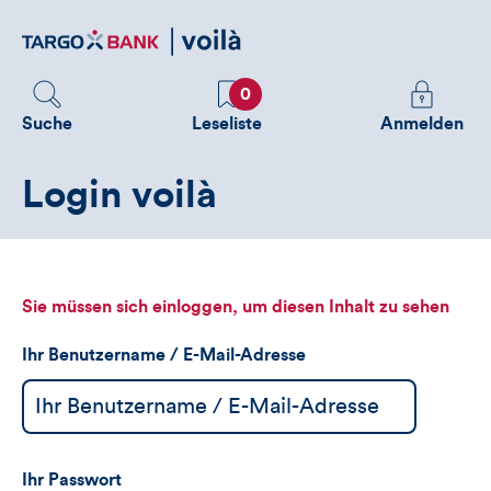
Direktlink
zum
Inhalt
Favoriten
Melden
0
Sie
Suche
Leseliste
Anmelden
sich
an
Login voilà
um
zusätzliche
Informatione
zu
sehen
Sie müssen sich einloggen, um diesen Inhalt zu sehen
Ihr Benutzername / E-Mail-Adresse
Ihr Passwort