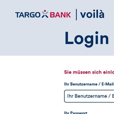
Direktlink
zum
Inhalt
Login 
Sie müssen sich einl
Ihr Benutzername / E-Mai
Ihr Passwort