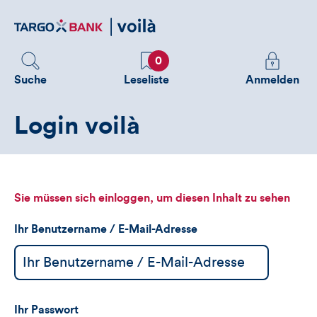
Direktlink
zum
Inhalt
Favoriten
Melden
0
Sie
Suche
Leseliste
Anmelden
sich
an
Login voilà
um
zusätzliche
Informatione
zu
sehen
Sie müssen sich einloggen, um diesen Inhalt zu sehen
Ihr Benutzername / E-Mail-Adresse
Ihr Passwort