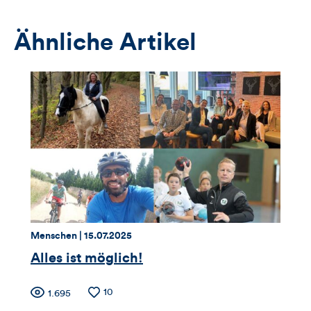
Anmeldeformular
Ähnliche Artikel
Thema:
Datum:
Menschen |
15.07.2025
Alles ist möglich!
Zähler
Anzahl
10
Anzahl
1.695
der
der