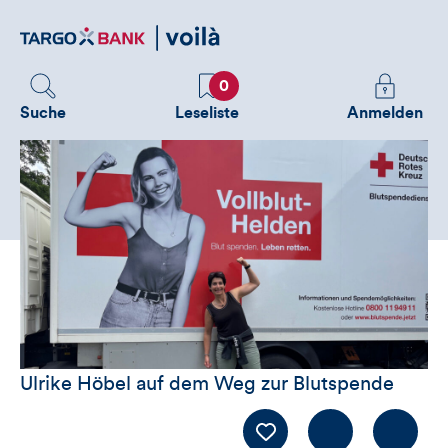
Direktlink
zum
Inhalt
Favoriten
Melden
0
Sie
Suche
Leseliste
Anmelden
sich
an
um
zusätzliche
Informatione
zu
sehen
Ulrike Höbel auf dem Weg zur Blutspende
Kommentiere
LIKE