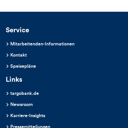
Likes
und
Kommentare
Service
dieses
Mitarbeitenden-Informationen
Artikels
Kontakt
Speisepläne
Links
targobank.de
Newsroom
Karriere-Insights
Pressemitteilungen