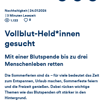
Thema:
Datum:
Nachhaltigkeit |
24.07.2025
|
3 Minuten Lesezeit
8
Zähler
Anzahl
1.133
Anzahl
der
der
für
Views
Likes
Vollblut-Held*innen
Views,
gesucht
Likes
Mit einer Blutspende bis zu drei
und
Menschenleben retten
Kommentare
Die Sommerferien sind da – für viele bedeutet das Zeit
dieses
zum Entspannen, Urlaub machen, Sommerfeste feiern
und die Freizeit genießen. Dabei rücken wichtige
Artikels
Themen wie das Blutspenden oft stärker in den
Hintergrund.