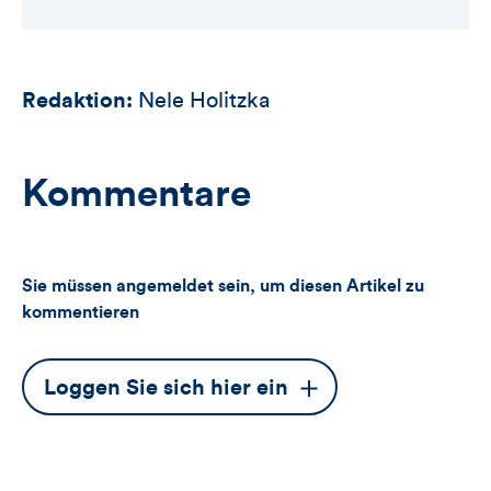
Redaktion:
Nele Holitzka
Kommentare
Sie müssen angemeldet sein, um diesen Artikel zu
kommentieren
Dieser
Loggen Sie sich hier ein
Button
öffnet
das