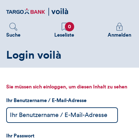
Direktlink
zum
Inhalt
Favoriten
Melden
0
Sie
Suche
Leseliste
Anmelden
sich
an
Login voilà
um
zusätzliche
Informatione
zu
sehen
Sie müssen sich einloggen, um diesen Inhalt zu sehen
Ihr Benutzername / E-Mail-Adresse
Ihr Passwort