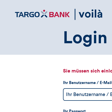
Direktlink
zum
Inhalt
Login 
Sie müssen sich einl
Ihr Benutzername / E-Mai
Ihr Passwort