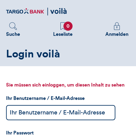
Direktlink
zum
Inhalt
Favoriten
Melden
0
Sie
Suche
Leseliste
Anmelden
sich
an
Login voilà
um
zusätzliche
Informatione
zu
sehen
Sie müssen sich einloggen, um diesen Inhalt zu sehen
Ihr Benutzername / E-Mail-Adresse
Ihr Passwort