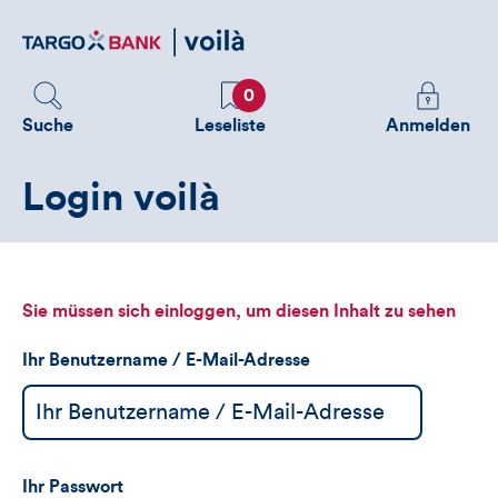
Direktlink
zum
Inhalt
Favoriten
Melden
0
Sie
Suche
Leseliste
Anmelden
sich
an
Login voilà
um
zusätzliche
Informatione
zu
sehen
Sie müssen sich einloggen, um diesen Inhalt zu sehen
Ihr Benutzername / E-Mail-Adresse
Ihr Passwort