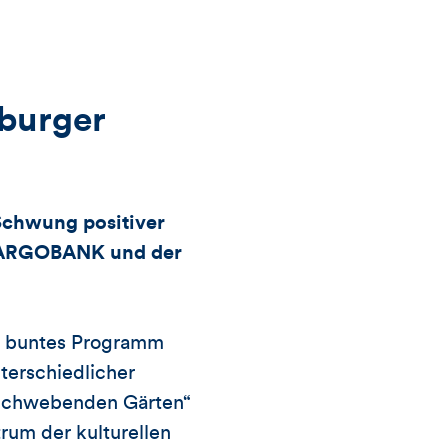
Likes
und
sburger
Kommentare
dieses
Schwung positiver
r TARGOBANK und der
Artikels
n buntes Programm
terschiedlicher
 „Schwebenden Gärten“
rum der kulturellen