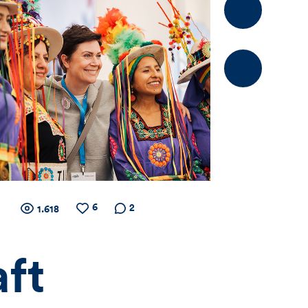
Kommentier
6
Zähler
Anzahl
Anzahl
Anzahl der
2
1.618
der
der
Kommentare
Views
Likes
für
aft
Views,