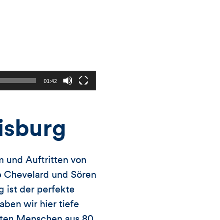
01:42
uisburg
 und Auftritten von
e Chevelard und Sören
 ist der perfekte
ben wir hier tiefe
eiten Menschen aus 80