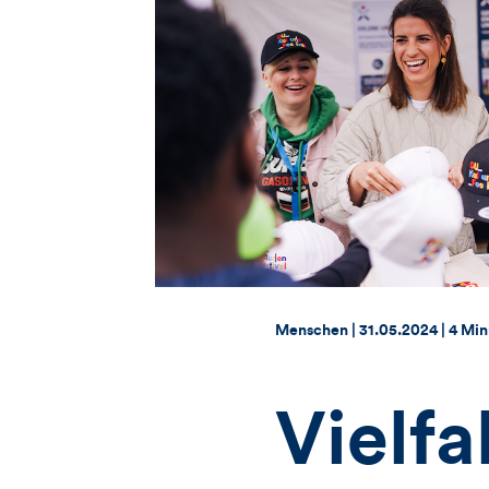
Thema:
Datum:
Menschen |
31.05.2024
|
4 Min
Vielfa