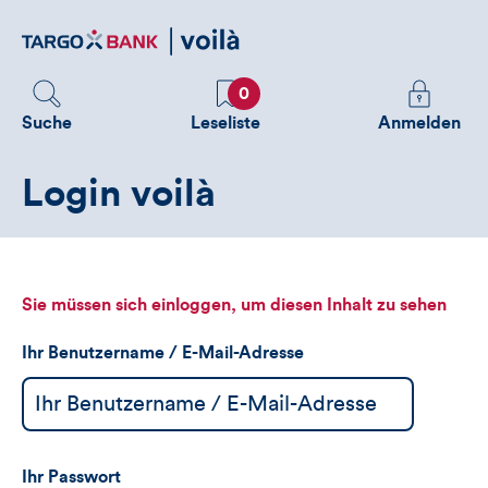
Direktlink
zum
Inhalt
Favoriten
Melden
0
Sie
Suche
Leseliste
Anmelden
sich
an
Login voilà
um
zusätzliche
Informatione
zu
sehen
Sie müssen sich einloggen, um diesen Inhalt zu sehen
Ihr Benutzername / E-Mail-Adresse
Ihr Passwort