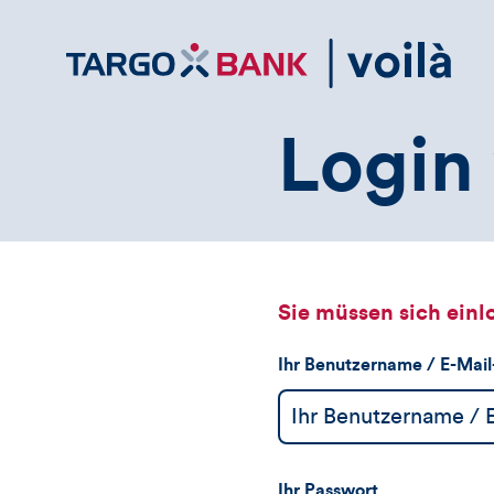
Direktlink
zum
Inhalt
Login 
Sie müssen sich einl
Ihr Benutzername / E-Mai
Ihr Passwort