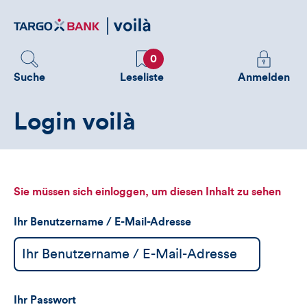
Direktlink
zum
Inhalt
Favoriten
Melden
0
Sie
Suche
Leseliste
Anmelden
sich
an
Login voilà
um
zusätzliche
Informatione
zu
sehen
Sie müssen sich einloggen, um diesen Inhalt zu sehen
Ihr Benutzername / E-Mail-Adresse
Ihr Passwort